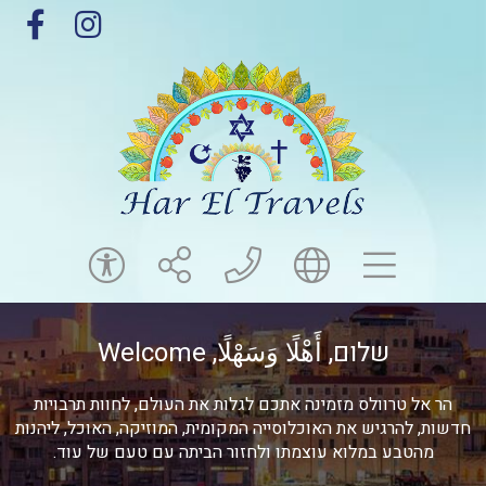
תפריט
globe
share
contact us
ccess
שלום, أَهْلًا وَسَهْلًا, Welcome
הר אל טרוולס מזמינה אתכם לגלות את העולם, לחוות תרבויות
חדשות, להרגיש את האוכלוסייה המקומית, המוזיקה, האוכל, ליהנות
מהטבע במלוא עוצמתו ולחזור הביתה עם טעם של עוד.